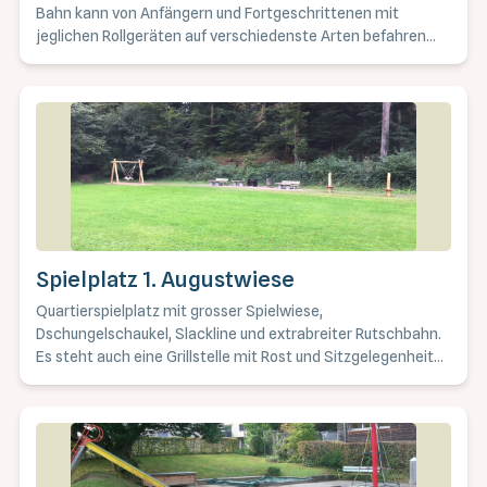
Bahn kann von Anfängern und Fortgeschrittenen mit
jeglichen Rollgeräten auf verschiedenste Arten befahren
werden. Enge Kurven ermöglichen verschiedene
Routenoptionen in alle Richtungen. Steilwandkurven und
Actionelemente bieten zusätzliche Abwechslung und Spass
und fördern gleichzeitig Motorik, Balance, Geschicklichkeit
sowie Fahrsicherheit im Alltag.
Spielplatz 1. Augustwiese
Quartierspielplatz mit grosser Spielwiese,
Dschungelschaukel, Slackline und extrabreiter Rutschbahn.
Es steht auch eine Grillstelle mit Rost und Sitzgelegenheiten
zur Verfügung. Geeignet für die untere und mittlere
Altersgruppe. Lagebeschrieb: Kappelerhof, oberhalb
Eulenweg