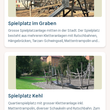
Spielplatz im Graben
Grosse Spielplatzanlage mitten in der Stadt. Der Spielplatz
besteht aus mehreren Kletteranlagen mit Rutschbahnen,
Hängebrücken, Tarzan-Schwingseil, Mattentrampolin und
Schaukeln. Er verfügt über einen grossen Sandkasten mit
Wasserspiel und Bagger und es gibt Höhlen und
unterirdische Gänge zu entdecken. Ferner kann ein kleines
Kunstrasenfussballfeld genutzt werden. Neben diversen,
zum Teil gedeckten Sitzgelegenheiten, steht auf
Voranmeldung ebenfalls eine Feuerstelle mit Rost zur
Verfügung. Spielplatz Graben Grillreglement Lagebeschrieb:
Grabenstrasse, rechts auf dem Weg zur Holzbrücke
Spielplatz Kehl
Quartierspielplatz mit grosser Kletteranlage inkl.
Mattentrampolin, diverser Schaukeln und Rutschbahn. Zum