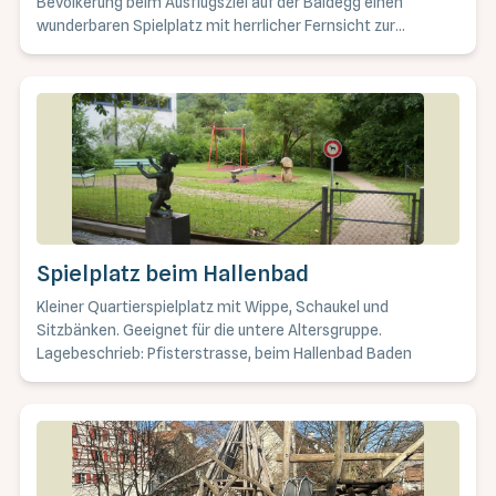
Bevölkerung beim Ausflugsziel auf der Baldegg einen
wunderbaren Spielplatz mit herrlicher Fernsicht zur
Verfügung. Der Spielplatz beinhaltet alle beweglichen
Elemente, wie Seilbrücke, Rutschstange, Nest- und
Kinderschaukel und ein Kletterhaus mit Rutschbahn. Aus
dem Adlerhorst hast du den Gesamtüberblick. Schöne
Holzfiguren runden diesen Spielplatz ab. Lagebeschrieb:
Neben den Restaurant Baldegg, erreichbar mit Bus Linie 5
Richtung Baldegg
Spielplatz beim Hallenbad
Kleiner Quartierspielplatz mit Wippe, Schaukel und
Sitzbänken. Geeignet für die untere Altersgruppe.
Lagebeschrieb: Pfisterstrasse, beim Hallenbad Baden