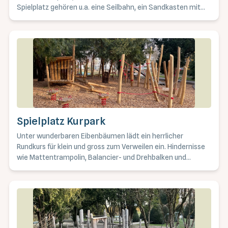
Spielplatz gehören u.a. eine Seilbahn, ein Sandkasten mit
Brunnen und ein Asphaltfussplatz. Neben diversen
Sitzgelegenheiten steht auf Voranmeldung auch eine
Feuerstelle mit Rost zur Verfügung. Geeignet für alle
Altersgruppen. Lagebeschrieb: Kehlstrasse, erreichbar mit
Bus Linie 9 Richtung Alterszentrum, Haltestelle Spitalmatt
Spielplatz Kurpark
Unter wunderbaren Eibenbäumen lädt ein herrlicher
Rundkurs für klein und gross zum Verweilen ein. Hindernisse
wie Mattentrampolin, Balancier- und Drehbalken und
verschiedene Federelemente fordern die Benutzer heraus.
Für eine kleine Pause, darf man sich in der Holzhütte mit
Bank und Tisch erholen, bevor es dann weiter geht im
Parcours. Vom Wackelbrett über Kerben im Rundholz
gelangt man mit ein wenig Kletterei auf die Rutschbahn.
Lagebeschrieb: Parkstrasse, innerhalb Kurpark, hinter dem