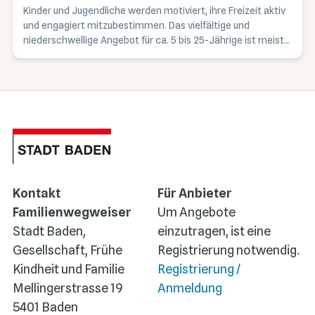
Kinder und Jugendliche werden motiviert, ihre Freizeit aktiv
und engagiert mitzubestimmen. Das vielfältige und
niederschwellige Angebot für ca. 5 bis 25-Jährige ist meist
kostenlos, ohne Mitgliedschaft, sowie freiwillig und wird von
professionellen Mitarbeitenden geleitet. Das Angebot
unterteilt sich in folgende Bereiche: Quartierangebote,
Mobile Jugendarbeit, Oberstufentreff, Jugendanimation
Schule Burghalde, Jugendkultur.
Kontakt
Für Anbieter
Familienwegweiser
Um Angebote
Stadt Baden,
einzutragen, ist eine
Gesellschaft, Frühe
Registrierung notwendig.
Kindheit und Familie
Registrierung /
Mellingerstrasse 19
Anmeldung
5401 Baden