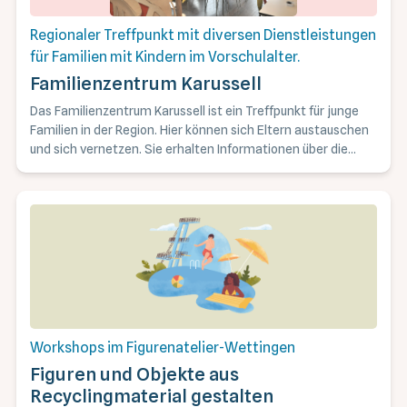
gespannten Beobachter, während sie erkunden und
entdecken. Mein Themen-Input folgt auf diese spannende
Regionaler Treffpunkt mit diversen Dienstleistungen
und entspannte Freispiel-Phase und lässt als Abschluss Zeit
für Familien mit Kindern im Vorschulalter.
für Fragen und Gespräche. Dabei können die Kinder
weiterhin den Raum frei erkunden. Mögliche Themen: -
Familienzentrum Karussell
Diversität - Freispiel und Spielmaterial - Wahrnehmungs-
Das Familienzentrum Karussell ist ein Treffpunkt für junge
und Bewegungsentwicklung - Essen & Trinken- Sprache und
Familien in der Region. Hier können sich Eltern austauschen
Kommunikation - Achtsame Berührungen und Begleitung -
und sich vernetzen. Sie erhalten Informationen über die
Weitere Themen die euch interessieren
verschiedenen Angebote für Familien in der Region Baden.
Treffpunkt für Familien, Mütter-Väterberatung, Eltern-Kind-
Aktivitäten, Elternbildung, Krabbelgruppen, Spielgruppen,
Kinderbrocki, Kindercoiffeuse, Väter-Kinder-Frühstück,
Basteln und vieles mehr.
Workshops im Figurenatelier-Wettingen
Figuren und Objekte aus
Recyclingmaterial gestalten