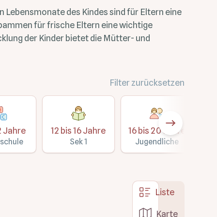
 Lebensmonate des Kindes sind für Eltern eine
bammen für frische Eltern eine wichtige
klung der Kinder bietet die Mütter- und
Filter zurücksetzen
2 Jahre
12 bis 16 Jahre
16 bis 20 Jahre
Üb
schule
Sek 1
Jugendliche
Liste
Karte