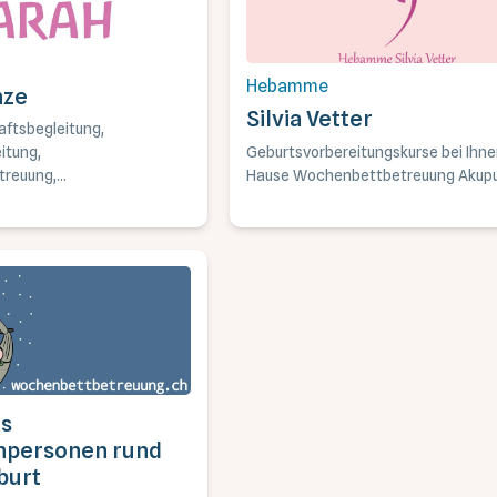
Hebamme
nze
Silvia Vetter
ftsbegleitung,
Geburtsvorbereitungskurse bei Ihne
itung,
Hause Wochenbettbetreuung Akupu
reuung,
rnen und
fts-Massagen.
is
hpersonen rund
burt