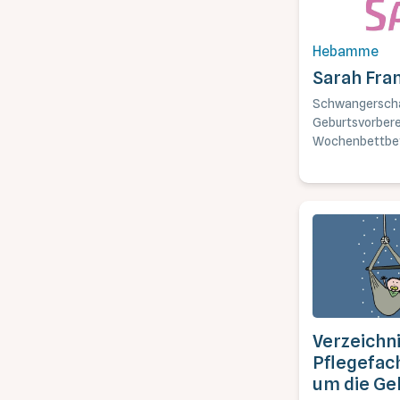
Hebamme
Sarah Fra
Schwangerscha
Geburtsvorbere
Wochenbettbet
Rückbildungstu
Schwangerscha
Verzeichn
Pflegefac
um die Ge