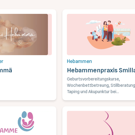
er
Hebammen
ammä
Hebammenpraxis Smill
Geburtsvorbereitungskurse,
Wochenbettbetreung, Stillberatung
Taping und Akupunktur bei
Wochenbettbeschwerden,
Trageberatung.