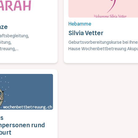
Hebamme
nze
Silvia Vetter
ftsbegleitung,
Geburtsvorbereitungskurse bei Ihne
itung,
Hause Wochenbettbetreuung Akupu
reuung,
rnen und
fts-Massagen.
is
hpersonen rund
burt