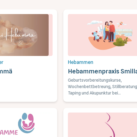
er
Hebammen
ammä
Hebammenpraxis Smill
Geburtsvorbereitungskurse,
Wochenbettbetreung, Stillberatung
Taping und Akupunktur bei
Wochenbettbeschwerden,
Trageberatung.