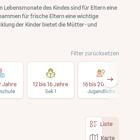
 Lebensmonate des Kindes sind für Eltern eine
bammen für frische Eltern eine wichtige
klung der Kinder bietet die Mütter- und
Filter zurücksetzen
2 Jahre
12 bis 16 Jahre
16 bis 20 Jahre
Üb
schule
Sek 1
Jugendliche
Liste
Karte